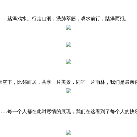
踏瀑戏水。行走山涧，洗肺萃筋，戏水前行，踏瀑而抵。
天空下，比邻而居，共享一片美景，同宿一片雨林，我们是最亲
……每一个人都在此时尽情的展现，我们在这看到了每个人的快