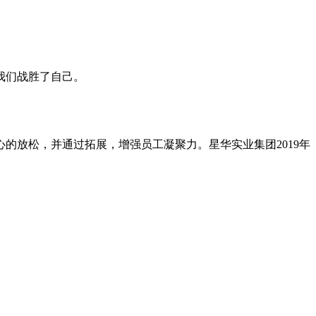
我们战胜了自己。
的放松，并通过拓展，增强员工凝聚力。星华实业集团2019年