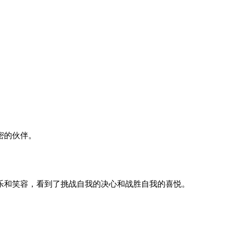
密的伙伴。
乐和笑容，看到了挑战自我的决心和战胜自我的喜悦。