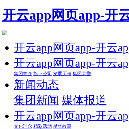
开云app网页app-开云
开云app网页app-开云ap
开云app网页app-开云ap
集团简介
旗下公司
发展历程
集团荣誉
新闻动态
集团新闻
媒体报道
开云app网页app-开云ap
文化理念
精彩活动
星华故事