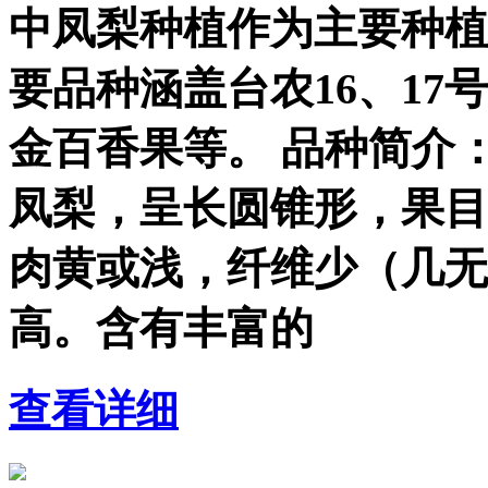
中凤梨种植作为主要种植
要品种涵盖台农16、1
金百香果等。 品种简介：
凤梨，呈长圆锥形，果目
肉黄或浅，纤维少（几无
高。含有丰富的
查看详细