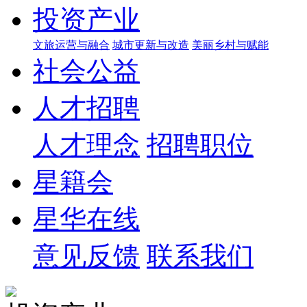
投资产业
文旅运营与融合
城市更新与改造
美丽乡村与赋能
社会公益
人才招聘
人才理念
招聘职位
星籍会
星华在线
意见反馈
联系我们