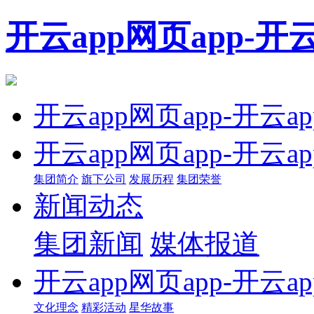
开云app网页app-开云
开云app网页app-开云ap
开云app网页app-开云ap
集团简介
旗下公司
发展历程
集团荣誉
新闻动态
集团新闻
媒体报道
开云app网页app-开云ap
文化理念
精彩活动
星华故事