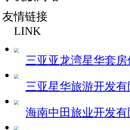
友情链接
LINK
三亚亚龙湾星华套房
三亚星华旅游开发有
海南中田旅业开发有