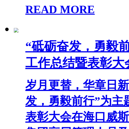
READ MORE
“砥砺奋发，勇毅前
工作总结暨表彰大
岁月更替，华章日新。
发，勇毅前行”为主题
表彰大会在海口威斯