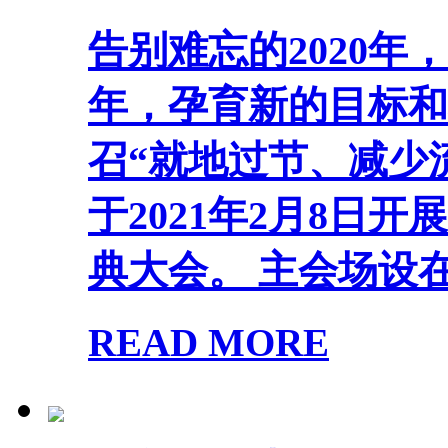
告别难忘的2020年
年，孕育新的目标和
召“就地过节、减少
于2021年2月8日
典大会。 主会场设在.
READ MORE