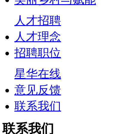
人才招聘
人才理念
招聘职位
星华在线
意见反馈
联系我们
联系我们