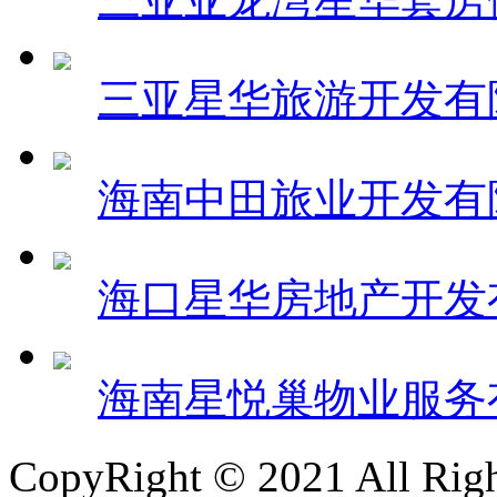
三亚星华旅游开发有
海南中田旅业开发有
海口星华房地产开发
海南星悦巢物业服务
CopyRight © 2021 All R