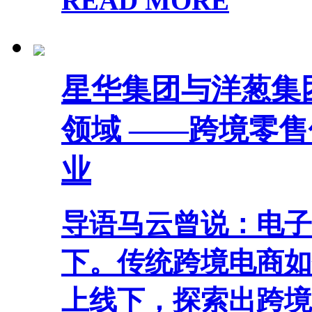
READ MORE
星华集团与洋葱集
领域 ——跨境零售
业
导语马云曾说：电子
下。传统跨境电商如
上线下，探索出跨境