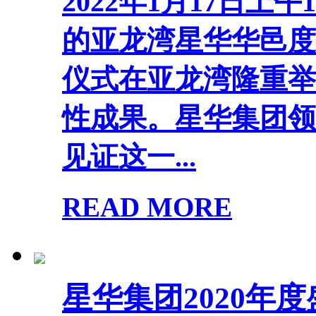
2022年1月17日上
的亚龙湾星华华邑度
仪式在亚龙湾隆重举
性成果。星华集团领
见证这一...
READ MORE
星华集团2020年