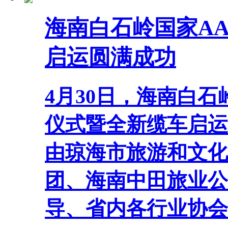
海南白石岭国家A
启运圆满成功
4月30日，海南白石
仪式暨全新缆车启运
由琼海市旅游和文化
团、海南中田旅业公
导、省内各行业协会、