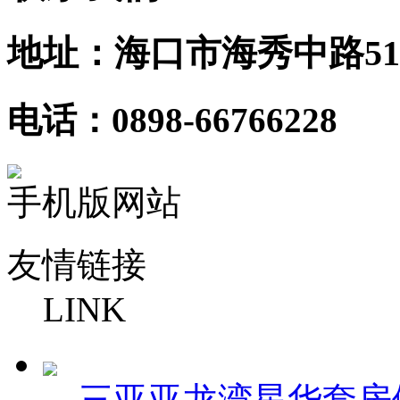
地址：海口市海秀中路51
电话：0898-66766228
手机版网站
友情链接
LINK
三亚亚龙湾星华套房