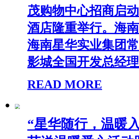
茂购物中心招商启动
酒店隆重举行。海南
海南星华实业集团常
影城全国开发总经理秦
READ MORE
“星华随行，温暖