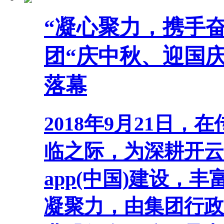
“凝心聚力，携手奋
团“庆中秋、迎国庆
落幕
2018年9月21日
临之际，为深耕开云ap
app(中国)建设，
凝聚力，由集团行政