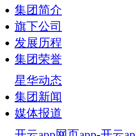
集团简介
旗下公司
发展历程
集团荣誉
星华动态
集团新闻
媒体报道
开云app网页app-开云ap