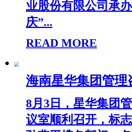
业股份有限公司承办
庆”...
READ MORE
海南星华集团管理
8月3日，星华集团
议室顺利召开，标志