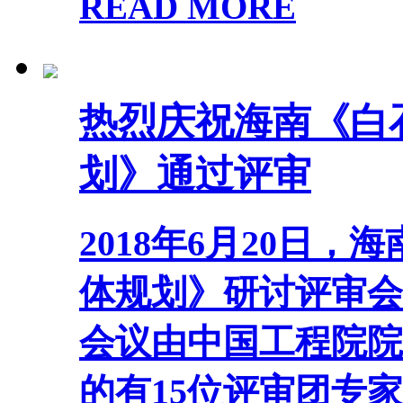
READ MORE
热烈庆祝海南《白
划》通过评审
2018年6月20日
体规划》研讨评审会
会议由中国工程院院
的有15位评审团专