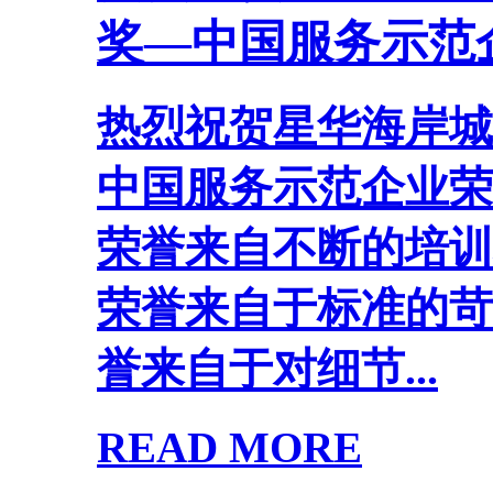
奖—中国服务示范
热烈祝贺星华海岸城
中国服务示范企业荣
荣誉来自不断的培训
荣誉来自于标准的苛
誉来自于对细节...
READ MORE