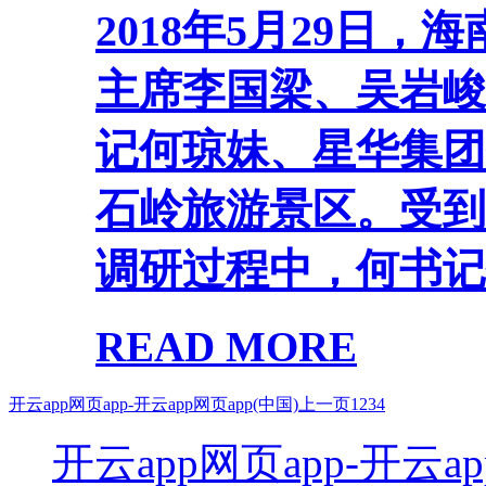
2018年5月29日
主席李国梁、吴岩峻
记何琼妹、星华集团
石岭旅游景区。受到
调研过程中，何书记指
READ MORE
开云app网页app-开云app网页app(中国)
上一页
1
2
3
4
开云app网页app-开云ap