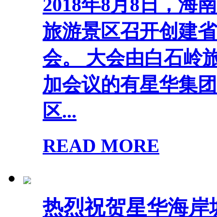
2018年8月8日，
旅游景区召开创建省
会。 大会由白石岭
加会议的有星华集团
区...
READ MORE
热烈祝贺星华海岸